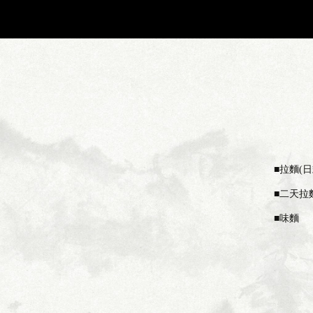
拉麵(
二天拉
味麵