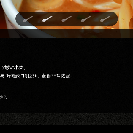
”油炸”小菜。
与”炸雞肉”與拉麵、蘸麵非常搭配
進入