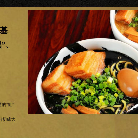
為基
”、
的”紅”
前切成大