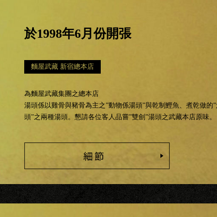
於1998年6月份開張
麵屋武藏 新宿總本店
為麵屋武藏集團之總本店
湯頭係以雞骨與豬骨為主之”動物係湯頭”與乾制鰹魚、煮乾做的
頭”之兩種湯頭。懇請各位客人品嘗”雙劍”湯頭之武藏本店原味。