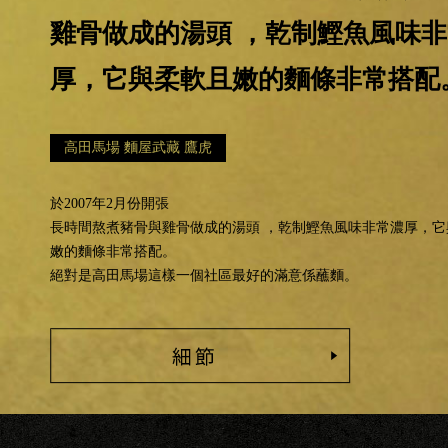
雞骨做成的湯頭 ，乾制鰹魚風味
厚，它與柔軟且嫩的麵條非常搭配
高田馬場 麵屋武藏 鷹虎
於2007年2月份開張
長時間熬煮豬骨與雞骨做成的湯頭 ，乾制鰹魚風味非常濃厚，它
嫩的麵條非常搭配。
絕對是高田馬場這樣一個社區最好的滿意係蘸麵。