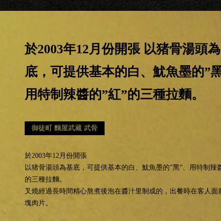
於2003年12月份開張 以猪骨湯頭
底，可提供基本的白、魷魚墨的”黑
用特制辣醬的”紅”的三種拉麵。
御徒町 麵屋武藏 武骨
於2003年12月份開張
以猪骨湯頭為基底，可提供基本的白、魷魚墨的”黑”、用特制辣醬
的三種拉麵。
叉燒經過長時間精心熬煮後泡在醬汁里制成的，出餐時在客人面
塊肉片。