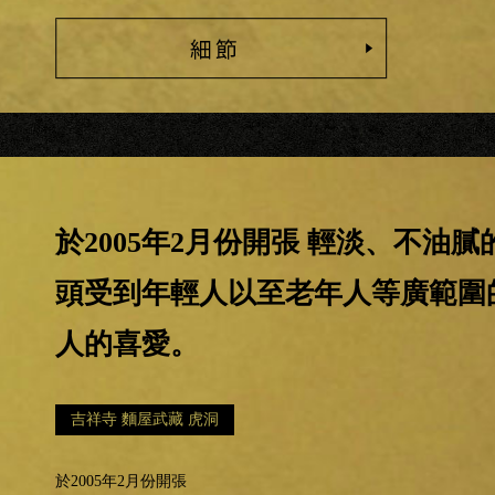
於2005年2月份開張 輕淡、不油膩
頭受到年輕人以至老年人等廣範圍
人的喜愛。
吉祥寺 麵屋武藏 虎洞
於2005年2月份開張