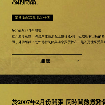
感的商品。
澀谷 麵屋武藏 武骨外傳
於2006年12月份開張
推介濃厚蘸麵，將濃厚雞白湯配上幾種魚•貝，做成很有口感的商
而，外傳蘸麵上之外傳特制餡與溫泉雞蛋拌在一起吃更能享受美
於2007年2月份開張 長時間熬煮豬