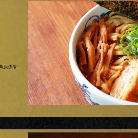
”魚貝係湯