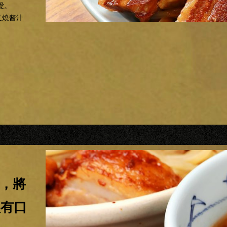
愛。
叉燒酱汁
麵，將
很有口