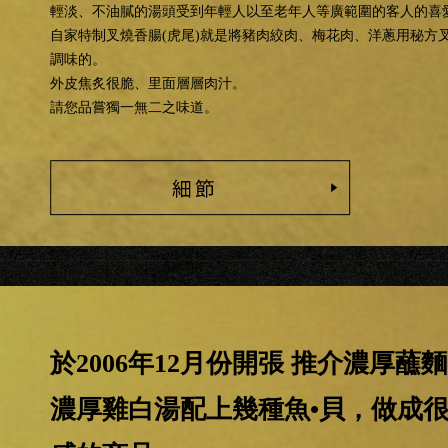
輕淡、不油膩的湯頭受到年輕人以至老年人等廣範圍的客人的喜
自家特制叉燒香腸(虎尾)就是將豬肉絞肉、梅花肉、洋蔥用秘方
調味的。
外皮焦炙很脆、里面層層肉汁。
請您品嘗獨一無二之味道。
於2006年12月份開張 推介濃厚蘸
濃厚雞白湯配上幾種魚•貝，做成