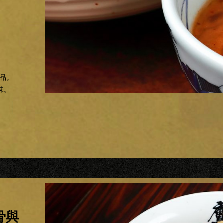
品。
味。
骨與