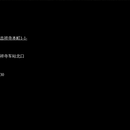
祥寺本町1-1-
吉祥寺车站北口
30