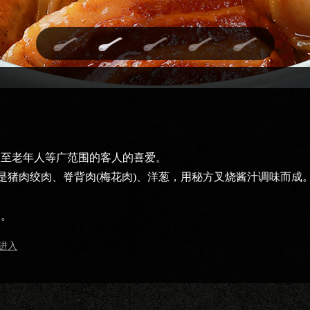
乃至老年人等广范围的客人的喜爱。
就是猪肉绞肉、脊背肉(梅花肉)、洋葱，用秘方叉烧酱汁调味而成
道。
进入