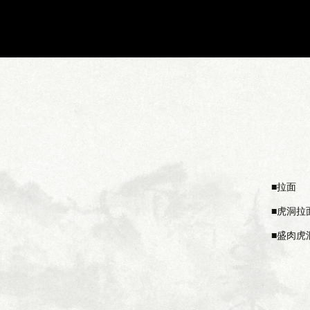
拉面
虎洞拉
盛肉虎