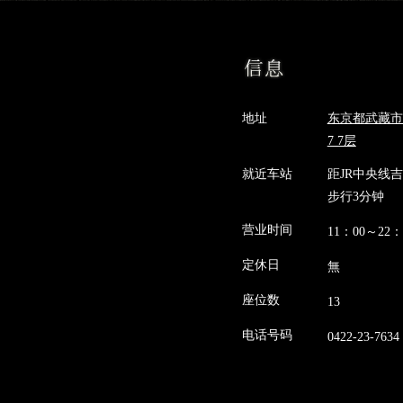
地址
东京都武藏市吉
7 7层
就近车站
距JR中央线
步行3分钟
营业时间
11：00～22：
定休日
無
座位数
13
电话号码
0422-23-7634