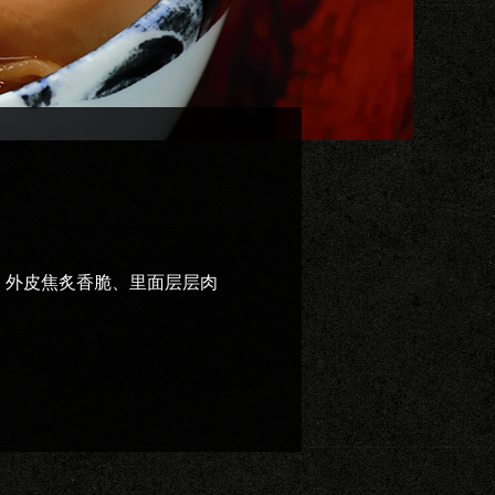
。外皮焦炙香脆、里面层层肉