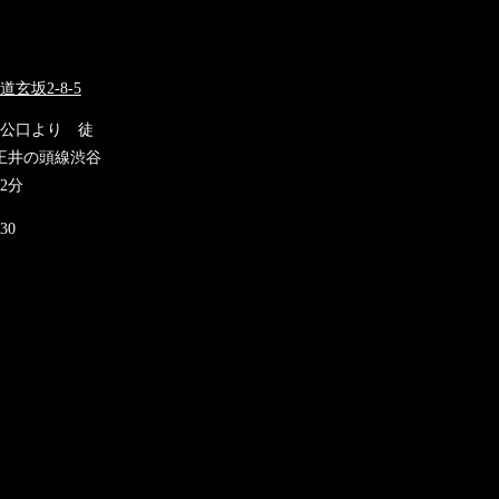
玄坂2-8-5
チ公口より 徒
王井の頭線渋谷
2分
30