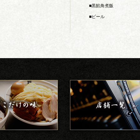
黒餡角煮飯
ビール