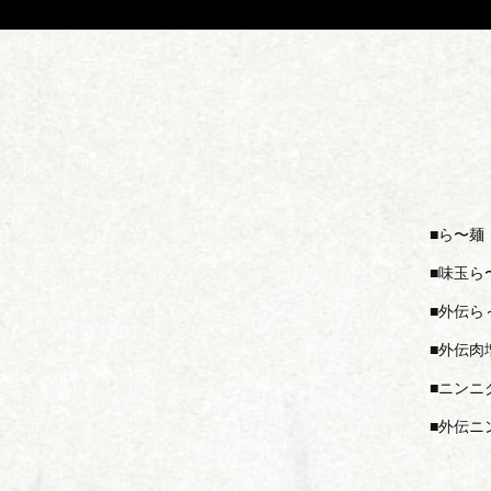
ら〜麺
味玉ら
外伝ら
外伝肉
ニンニ
外伝ニ