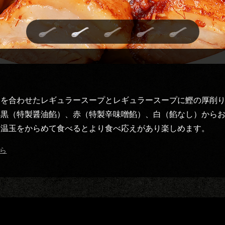
を合わせたレギュラースープとレギュラースープに鰹の厚削り
黒（特製醤油餡）、赤（特製辛味噌餡）、白（餡なし）からお
と温玉をからめて食べるとより食べ応えがあり楽しめます。
ら