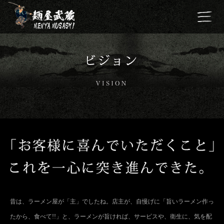
昔は、ラーメン屋が「主」でしたね。店主が、自慢げに「旨いラーメン作っ
たから、食べて!!」と、ラーメンが旨ければ、サービスや、衛生に、気を配