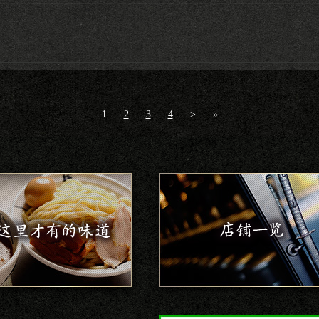
1
2
3
4
>
»